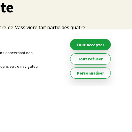
te
e-de-Vassivière fait partie des quatre
rtement de la Creuse qui, avec l'appui du Conseil
de mener une expérimentation pour diversifier
Tout accepter
u potable.
eurs concernant nos
Tout refuser
ue est le massif granitique du plateau de
é dans votre navigateur
Personnaliser
ges y exploitent la nappe d'arènes vulnérable
et de quantité.
ospecter la ressource du socle encore peu