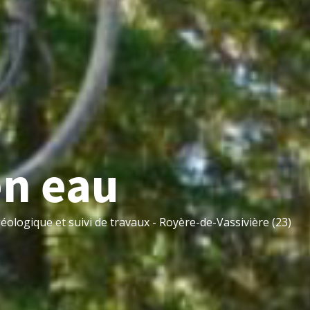
en eau
logique et suivi de travaux - Royère-de-Vassivière (23)