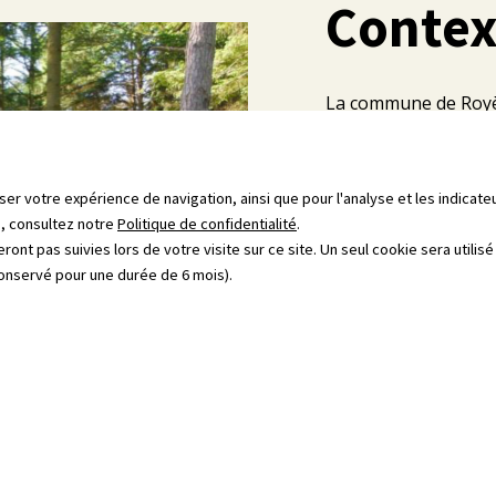
Contex
La commune de Royèr
collectivités du dépa
Général, ont choisi 
leur ressource en ea
iser votre expérience de navigation, ainsi que pour l'analyse et les indicat
ns, consultez notre
Politique de confidentialité
.
Le contexte géologiq
eront pas suivies lors de votre visite sur ce site. Un seul cookie sera utilis
Millevaches.
conservé pour une durée de 6 mois).
La plupart des capta
en termes de qualité 
L'objectif est de pr
connue.
Télécharger le pdf