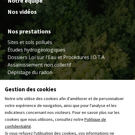
Notre équipe
Nos vidéos
Nos prestations
Sites et sols pollués
Études hydrogéologiques
Dossiers Loi sur l'Eau et Procédures I.O.T.A
Assainissement non collectif
Dépistage du radon
Contact
Gestion des cookies
Notre site utilise des cookies afin d'améliorer et de personnaliser
Zone Industrielle de Magré
votre expérience de navigation, ainsi que pour l'analyse et les
21 rue Santos Dumont
indicateurs concernant nos visiteurs. Pour en savoir plus sur les
87000 Limoges
cookies que nous utilisons, consultez notre
Politique de
05 55 31 86 01
confidentialité
.
Si vous refusez l'utilisation des cookies, vos informations ne